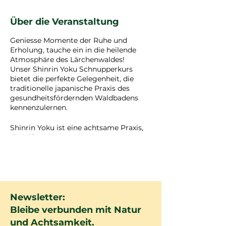
Über die Veranstaltung
Geniesse Momente der Ruhe und
Erholung, tauche ein in die heilende
Atmosphäre des Lärchenwaldes!
Unser Shinrin Yoku Schnupperkurs
bietet die perfekte Gelegenheit, die
traditionelle japanische Praxis des
gesundheitsfördernden Waldbadens
kennenzulernen.
Shinrin Yoku ist eine achtsame Praxis,
die hilft, Körper und Geist zu
entspannen und neue Energie zu
tanken. Es geht darum, die Natur mit
allen Sinnen zu erleben, tief
durchzuatmen und den Alltag hinter
sich zu lassen.
Newsletter:
Entspannung
: Finde innere Ruhe
Bleibe verbunden mit Natur
und Gelassenheit in der Stille des
und Achtsamkeit.
Waldes.