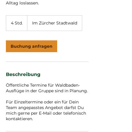
Alltag loslassen.
4 Std.
4
Im Zürcher Stadtwald
S
t
d
.
Buchung anfragen
Beschreibung
Öffentliche Termine für Waldbaden-
Ausflüge in der Gruppe sind in Planung.
Für Einzeltermine oder ein für Dein
Team angepasstes Angebot darfst Du
mich gerne per E-Mail oder telefonisch
kontaktieren.